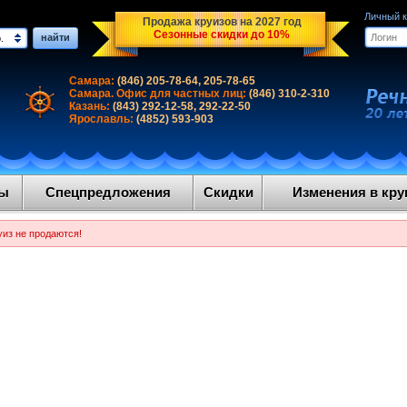
Личный 
Продажа круизов на 2027 год
Сезонные скидки до 10%
найти
.
Самара:
(846) 205-78-64, 205-78-65
Самара. Офис для частных лиц:
(846) 310-2-310
Казань:
(843) 292-12-58, 292-22-50
Ярославль:
(4852) 593-903
ды
Спецпредложения
Скидки
Изменения в круи
уиз не продаются!