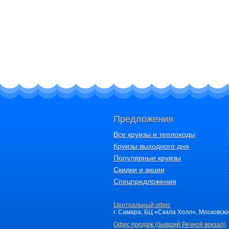
Предложения
Все круизы и теплоходы
Круизы выходного дня
Популярные круизы
Скидки и акции
Спецпредложения
Центральный офис
г. Самара, БЦ «Скала Холл», Московское 
Офис продаж (бывший Речной вокзал)