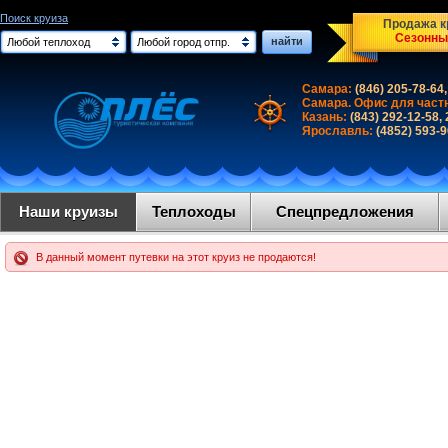
Поиск круиза
Продажа кр
Сезонны
найти
Любой теплоход
Любой город отпр.
Самара:
(846) 205-78-64,
Самара. Офис для част
Казань:
(843) 292-12-58,
Ярославль:
(4852) 593-
Наши круизы
Теплоходы
Спецпредложения
В данный момент путевки на этот круиз не продаются!