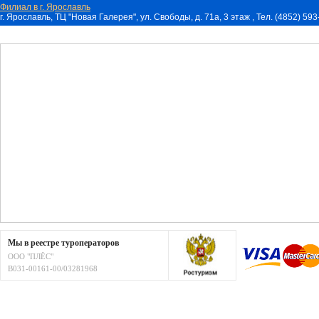
Филиал в г. Ярославль
г. Ярославль, ТЦ "Новая Галерея", ул. Свободы, д. 71a, 3 этаж , Тел. (4852) 59
Мы в реестре туроператоров
ООО "ПЛЁС"
В031-00161-00/03281968