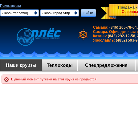
Поиск круиза
Продажа кр
Сезонны
найти
Любой теплоход
Любой город отпр.
Самара:
(846) 205-78-64,
Самара. Офис для част
Казань:
(843) 292-12-58,
Ярославль:
(4852) 593-
Наши круизы
Теплоходы
Спецпредложения
В данный момент путевки на этот круиз не продаются!