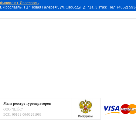
Филиал в г. Ярославль
г. Ярославль, ТЦ "Новая Галерея", ул. Свободы, д. 71a, 3 этаж , Тел. (4852) 59
Мы в реестре туроператоров
ООО "ПЛЁС"
В031-00161-00/03281968