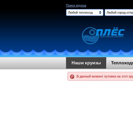
Поиск круиза
Любой теплоход
Любой город отпр
Наши круизы
Теплохо
В данный момент путевки на этот кр