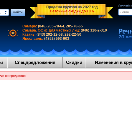
Личный 
Продажа круизов на 2027 год
Сезонные скидки до 10%
найти
.
Самара:
(846) 205-78-64, 205-78-65
Самара. Офис для частных лиц:
(846) 310-2-310
Казань:
(843) 292-12-58, 292-22-50
Ярославль:
(4852) 593-903
ды
Спецпредложения
Скидки
Изменения в круи
уиз не продаются!