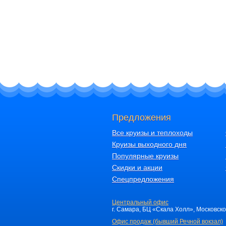
Предложения
Все круизы и теплоходы
Круизы выходного дня
Популярные круизы
Скидки и акции
Спецпредложения
Центральный офис
г. Самара, БЦ «Скала Холл», Московское 
Офис продаж (бывший Речной вокзал)