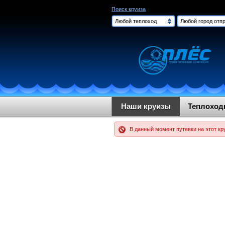
Поиск круиза
Любой теплоход
Любой город отпр
Наши круизы
Теплохо
В данный момент путевки на этот кр