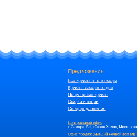
Предложения
Все круизы и теплоходы
Круизы выходного дня
Популярные круизы
Скидки и акции
Спецпредложения
Центральный офис
г. Самара, БЦ «Скала Холл», Московское 
Офис продаж (бывший Речной вокзал)