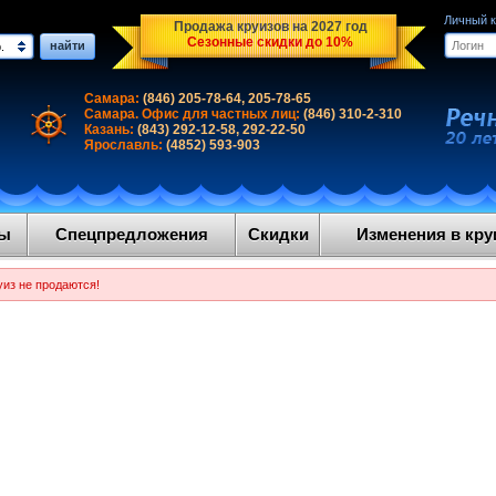
Личный 
Продажа круизов на 2027 год
Сезонные скидки до 10%
найти
.
Самара:
(846) 205-78-64, 205-78-65
Самара. Офис для частных лиц:
(846) 310-2-310
Казань:
(843) 292-12-58, 292-22-50
Ярославль:
(4852) 593-903
ды
Спецпредложения
Скидки
Изменения в круи
уиз не продаются!