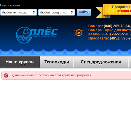
Поиск круиза
Продажа кр
Сезонны
найти
Любой теплоход
Любой город отпр.
Самара:
(846) 205-78-64,
Самара. Офис для част
Казань:
(843) 292-12-58,
Ярославль:
(4852) 593-
Наши круизы
Теплоходы
Спецпредложения
В данный момент путевки на этот круиз не продаются!