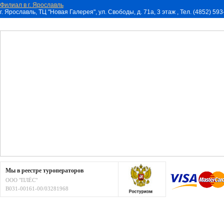
Филиал в г. Ярославль
г. Ярославль, ТЦ "Новая Галерея", ул. Свободы, д. 71a, 3 этаж , Тел. (4852) 59
Мы в реестре туроператоров
ООО "ПЛЁС"
В031-00161-00/03281968