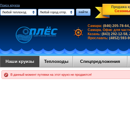
Поиск круиза
Продажа кр
Сезонны
найти
Любой теплоход
Любой город отпр.
Самара:
(846) 205-78-64,
Самара. Офис для част
Казань:
(843) 292-12-58,
Ярославль:
(4852) 593-
Наши круизы
Теплоходы
Спецпредложения
В данный момент путевки на этот круиз не продаются!