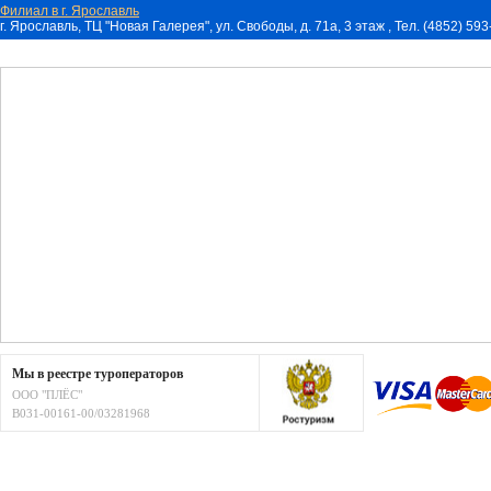
Филиал в г. Ярославль
г. Ярославль, ТЦ "Новая Галерея", ул. Свободы, д. 71a, 3 этаж , Тел. (4852) 59
Мы в реестре туроператоров
ООО "ПЛЁС"
В031-00161-00/03281968