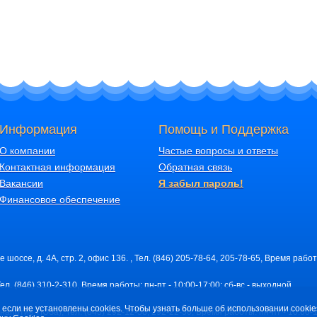
Информация
Помощь и Поддержка
О компании
Частые вопросы и ответы
Контактная информация
Обратная связь
Вакансии
Я забыл пароль!
Финансовое обеспечение
шоссе, д. 4А, стр. 2, офис 136. , Тел. (846) 205-78-64, 205-78-65, Время работ
Тел. (846) 310-2-310, Время работы: пн-пт - 10:00-17:00; сб-вс - выходной
 если не установлены cookies. Чтобы узнать больше об использовании cookie
7 (напртив ТЮЗа), Тел. (843) 292-12-58, 292-22-50, Время работы: пн-пт - 10:00-