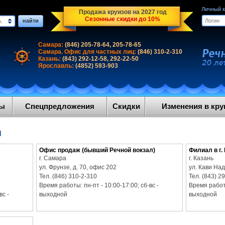
Личный 
Продажа круизов на 2027 год
Сезонные скидки до 10%
найти
.
Самара:
(846) 205-78-64, 205-78-65
Самара. Офис для частных лиц:
(846) 310-2-310
Казань:
(843) 292-12-58, 292-22-50
Ярославль:
(4852) 593-903
ды
Спецпредложения
Скидки
Изменения в круи
я
Офис продаж (бывший Речной вокзал)
Филиал в г.
г. Самара
г. Казань
ул. Фрунзе, д. 70, офис 202
ул. Кави Над
Тел. (846) 310-2-310
Тел. (843) 2
Время работы: пн-пт - 10:00-17:00; сб-вс -
Время работы
вс -
выходной
выходной