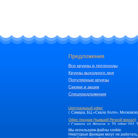
Предложения
Все круизы и теплоходы
Круизы выходного дня
Популярные круизы
Скидки и акции
Спецпредложения
Центральный офис
г. Самара, БЦ «Скала Холл», Московское 
Офис продаж (бывший Речной вокзал)
г. Самара, ул. Фрунзе, д. 70, офис 202, 
Мы используем файлы cookie.
Филиал в г. Казани
Некоторые функции могут не работать,
г. Казань, ул. Кави Наджми, д. 8, оф. 3