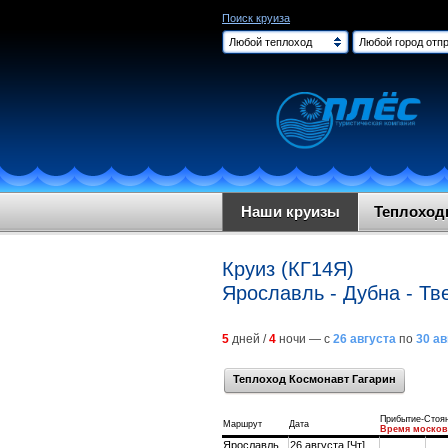
Поиск круиза
Любой теплоход
Любой город отпр
Наши круизы
Теплохо
Круиз (КГ14Я)
Ярославль - Дубна - Тв
5
дней /
4
ночи — с
26 августа
по
30 ав
Теплоход Космонавт Гагарин
Прибытие-Стоя
Маршрут
Дата
Время москов
Ярославль
26 августа [Чт]