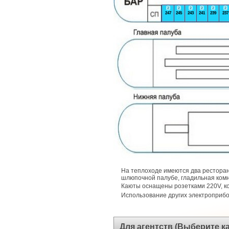
2
2
2
2
2
2
247
245
243
241
239
237
На теплоходе имеются два ресторан
шлюпочной палубе, гладильная комн
Каюты оснащены розетками 220V, 
Использование других электроприб
Для агентств (Выберите 