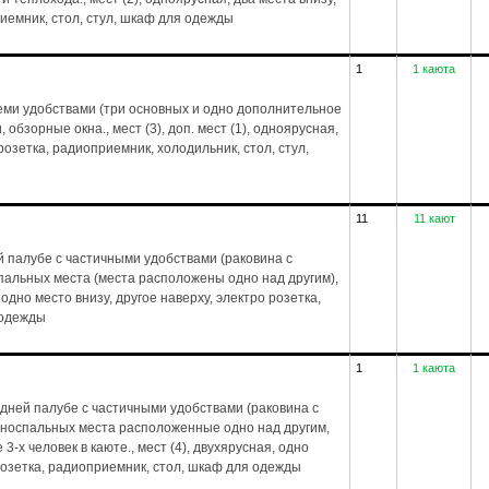
риемник, стол, стул, шкаф для одежды
1
1 каюта
еми удобствами (три основных и одно дополнительное
обзорные окна., мест (3), доп. мест (1), одноярусная,
 розетка, радиоприемник, холодильник, стол, стул,
11
11 кают
 палубе с частичными удобствами (раковина с
спальных места (места расположены одно над другим),
 одно место внизу, другое наверху, электро розетка,
 одежды
1
1 каюта
дней палубе с частичными удобствами (раковина с
дноспальных места расположенные одно над другим,
-х человек в каюте., мест (4), двухярусная, одно
 розетка, радиоприемник, стол, шкаф для одежды