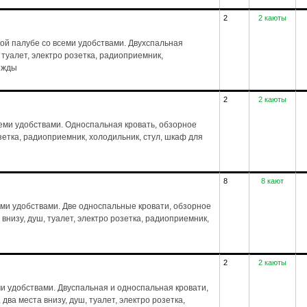
2
2 каюты
ой палубе со всеми удобствами. Двухспальная
, туалет, электро розетка, радиоприемник,
дежды
2
2 каюты
еми удобствами. Односпальная кровать, обзорное
розетка, радиоприемник, холодильник, стул, шкаф для
8
8 кают
еми удобствами. Две односпальные кровати, обзорное
а внизу, душ, туалет, электро розетка, радиоприемник,
2
2 каюты
ми удобствами. Двуспальная и односпальная кровати,
 два места внизу, душ, туалет, электро розетка,