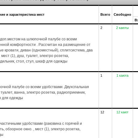
ие и характеристика мест
Всего
Свободно
В
2
2 каюты
доп.местом на шлюпочной палубе со всеми
енной комфортности . Рассчитан на размещение от
ые кровати, диван (одноместный), сплитсистема, два
 мест (1), душ, туалет, электро розетка,
дильник, стол, стул, шкаф для одежды
1
1 каюта
чной палубе со всеми удобствами. Двухспальная
, туалет, ванна, электро розетка, радиоприемник,
ф для одежды
12
12 кают
частичными удобствами (раковина с горячей и
, обзорное окно. , мест (1), электро розетка,
ды