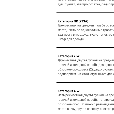
душ, туалет, электро розетка, радиоп
Категория ПК (233А)
Трехместная на средней палубе со вс
место). Четыре односпальные кровати, 
два места внизу, душ, туалет, электро
шкаф для одежды
Категория 2Б2
Двухместная двухъярусная на средней
горячей и холодной водой). Два одно
обзорное окно., мест (2), двухярусная,
радиоприемник, стол, стул, шкаф для
Категория 4Б2
Четырехместная двухъярусная на сре
горячей и холодной водой). Четыре о
обзорное окно. Возможно размещение 3
место внизу, другое наверху, электро