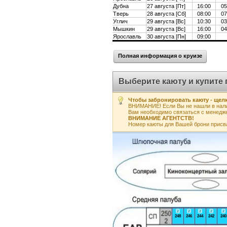
Дубна
27 августа [Пт]
16:00
05
Тверь
28 августа [Сб]
08:00
07
Углич
29 августа [Вс]
10:30
03
Мышкин
29 августа [Вс]
16:00
04
Ярославль
30 августа [Пн]
09:00
Полная информация о круизе
Выберите каюту и купите 
Чтобы забронировать каюту - щелк
ВНИМАНИЕ! Если Вы не нашли в нали
Вам необходимо связаться с менедж
ВНИМАНИЕ АГЕНТСТВ!
Номер каюты для Вашей брони присв
2
2
2
2
2
248
246
244
242
240