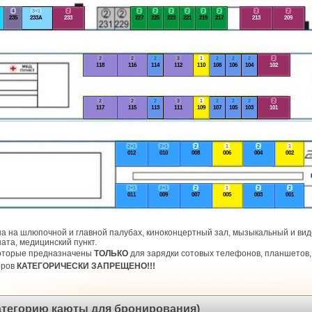
4
3+1
2
2
2
2
2
2
2
2
2
235
233А
233
227
225
223
221
219
217
213
209
2
2
2
3
1
2
2
2
2
118
116
114
112
110
108
106
104
102
2
2
2
3
1
2
2
2
2
117
115
113
111
109
107
105
103
101
2+1
2+1
2
1
2
1
012
010
008
006
004
002
2+1
2+1
2
1
2
2
011
009
007
005
003
001
а на шлюпочной и главной палубах, киноконцертный зал, мызыкальный и виде
ата, медицинский пункт.
которые предназначены
ТОЛЬКО
для зарядки сотовых телефонов, планшетов, 
оров
КАТЕГОРИЧЕСКИ ЗАПРЕЩЕНО!!!
категорию каюты для бронирования)