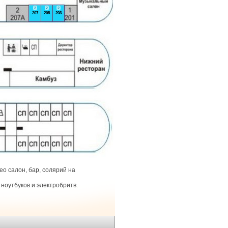
2
2
2
207
205
203
о салон, бар, солярий на
ноутбуков и электробритв.