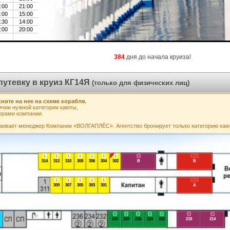
:00
21:00
:00
15:00
:30
14:00
:00
20:00
384
дня до начала круиза!
путевку в круиз КГ14Я
(только для физических лиц)
ните на нее на схеме корабля.
чии нужной категории каюты,
ерами компании.
аивает менеджер Компании «ВОЛГАПЛЁС». Агентство бронирует только категорию каю
1
1
1
1
1
1
1
2
2+1
314
312
310
308
306
304
302
В
Б
1
1
1
1
1
2+1
309
307
305
303
301
А
2
2
2
2
2
2
2
230
228
226
224
222
218
214