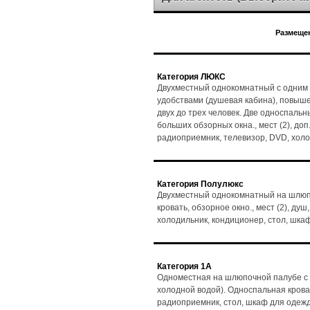
Размещен
Категория ЛЮКС
Двухместный однокомнатный с одним 
удобствами (душевая кабина), повыш
двух до трех человек. Две односпальн
больших обзорных окна., мест (2), доп.
радиоприемник, телевизор, DVD, холо
Категория Полулюкс
Двухместный однокомнатный на шлюпо
кровать, обзорное окно., мест (2), душ
холодильник, кондиционер, стол, шка
Категория 1А
Одноместная на шлюпочной палубе с 
холодной водой). Односпальная кровать
радиоприемник, стол, шкаф для одеж