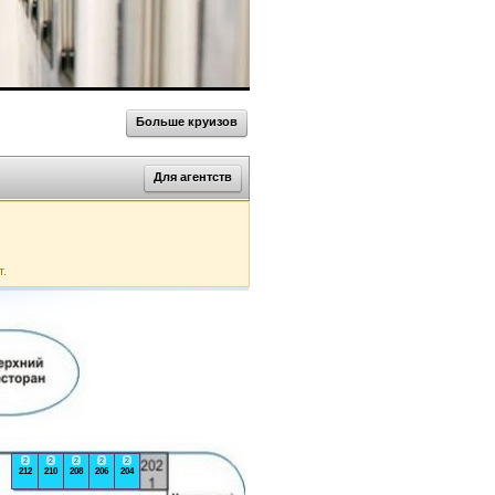
Больше круизов
Для агентств
т.
2
2
2
2
2
212
210
208
206
204