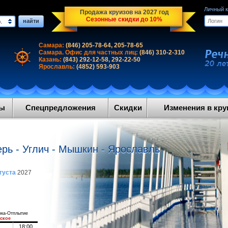
Личный 
Продажа круизов на 2027 год
Сезонные скидки до 10%
найти
.
Самара:
(846) 205-78-64, 205-78-65
Самара. Офис для частных лиц:
(846) 310-2-310
Казань:
(843) 292-12-58, 292-22-50
Ярославль:
(4852) 593-903
ды
Спецпредложения
Скидки
Изменения в круи
ерь - Углич - Мышкин - Ярославль
густа
2027
нка-Отплытие
ское
18:00