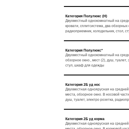
Категория Полулюкс (Н)
Двухместный однокомнатный на средн
кровати, сплитсистема, два обзорных ок
радиоприемник, холодильник, стол, с
Категория Полулюкс*
Двухместный однокомнатный на средне
обзорное окно., мест (2), душ, туалет
стул, шкаф для одежды
Категория 2Б уд нос
Двухместная одноярусная на средней
места, обзорное окно. В носовой части
душ, туалет, электро розетка, радиоп
Категория 2Б уд корма
Двухместная одноярусная на средней
места, обзорное окно. В кормовой част