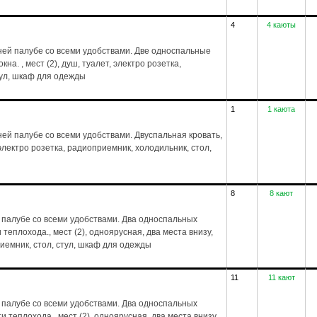
4
4 каюты
ей палубе со всеми удобствами. Две односпальные
на. , мест (2), душ, туалет, электро розетка,
тул, шкаф для одежды
1
1 каюта
й палубе со всеми удобствами. Двуспальная кровать,
, электро розетка, радиоприемник, холодильник, стол,
8
8 кают
 палубе со всеми удобствами. Два односпальных
 теплохода., мест (2), одноярусная, два места внизу,
риемник, стол, стул, шкаф для одежды
11
11 кают
 палубе со всеми удобствами. Два односпальных
и теплохода., мест (2), одноярусная, два места внизу,