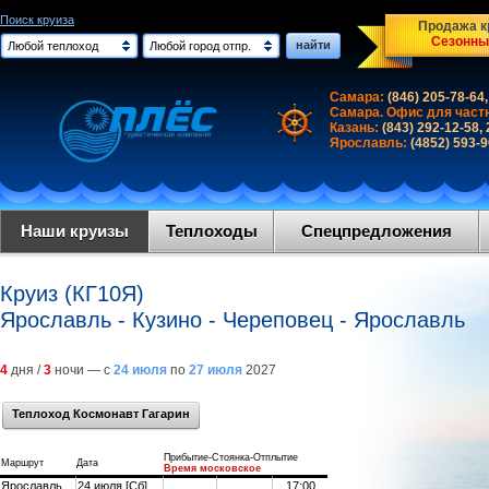
Поиск круиза
Продажа кр
Сезонны
найти
Любой теплоход
Любой город отпр.
Самара:
(846) 205-78-64,
Самара. Офис для част
Казань:
(843) 292-12-58,
Ярославль:
(4852) 593-
Наши круизы
Теплоходы
Спецпредложения
Круиз (КГ10Я)
Ярославль - Кузино - Череповец - Ярославль
4
дня /
3
ночи — с
24 июля
по
27 июля
2027
Теплоход Космонавт Гагарин
Прибытие-Стоянка-Отплытие
Маршрут
Дата
Время московское
Ярославль
24 июля [Сб]
17:00