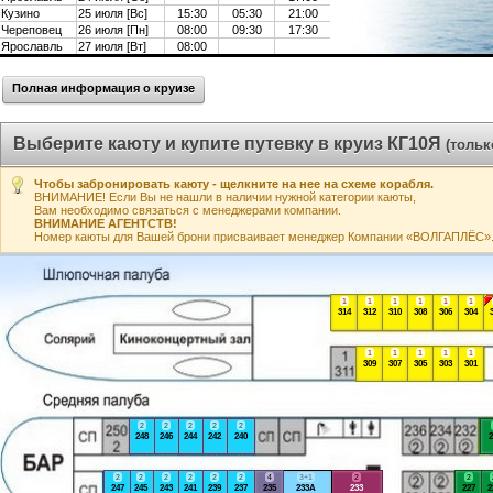
Кузино
25 июля [Вс]
15:30
05:30
21:00
Череповец
26 июля [Пн]
08:00
09:30
17:30
Ярославль
27 июля [Вт]
08:00
Полная информация о круизе
Выберите каюту и купите путевку в круиз КГ10Я
(тольк
Чтобы забронировать каюту - щелкните на нее на схеме корабля.
ВНИМАНИЕ! Если Вы не нашли в наличии нужной категории каюты,
Вам необходимо связаться с менеджерами компании.
ВНИМАНИЕ АГЕНТСТВ!
Номер каюты для Вашей брони присваивает менеджер Компании «ВОЛГАПЛЁС». А
1
1
1
1
1
1
314
312
310
308
306
304
1
1
1
1
1
309
307
305
303
301
2
2
2
2
2
248
246
244
242
240
2
2
2
2
2
2
2
4
3+1
2
2
247
245
243
241
239
237
235
233А
233
227
2