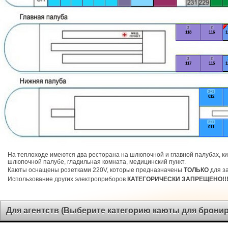
2
2
118
116
1
2
2
117
115
1
2+1
012
2+1
011
На теплоходе имеются два ресторана на шлюпочной и главной палубах, ки
шлюпочной палубе, гладильная комната, медицинский пункт.
Каюты оснащены розетками 220V, которые предназначены
ТОЛЬКО
для за
Использование других электроприборов
КАТЕГОРИЧЕСКИ ЗАПРЕЩЕНО!!
Для агентств (Выберите категорию каюты для брони