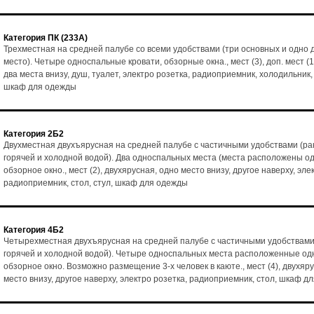
Категория ПК (233А)
Трехместная на средней палубе со всеми удобствами (три основных и одно
место). Четыре односпальные кровати, обзорные окна., мест (3), доп. мест (1
два места внизу, душ, туалет, электро розетка, радиоприемник, холодильник, 
шкаф для одежды
Категория 2Б2
Двухместная двухъярусная на средней палубе с частичными удобствами (ра
горячей и холодной водой). Два односпальных места (места расположены од
обзорное окно., мест (2), двухярусная, одно место внизу, другое наверху, эле
радиоприемник, стол, стул, шкаф для одежды
Категория 4Б2
Четырехместная двухъярусная на средней палубе с частичными удобствами
горячей и холодной водой). Четыре односпальных места расположенные одн
обзорное окно. Возможно размещение 3-х человек в каюте., мест (4), двухяр
место внизу, другое наверху, электро розетка, радиоприемник, стол, шкаф д