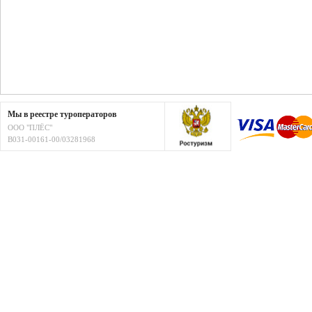
Мы в реестре туроператоров
ООО "ПЛЁС"
В031-00161-00/03281968