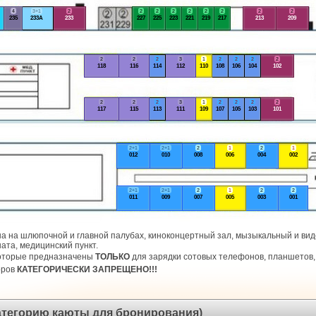
4
3+1
2
2
2
2
2
2
2
2
2
235
233А
233
227
225
223
221
219
217
213
209
2
2
2
3
1
2
2
2
2
118
116
114
112
110
108
106
104
102
2
2
2
3
1
2
2
2
2
117
115
113
111
109
107
105
103
101
2+1
2+1
2
1
2
1
012
010
008
006
004
002
2+1
2+1
2
1
2
2
011
009
007
005
003
001
а на шлюпочной и главной палубах, киноконцертный зал, мызыкальный и виде
ата, медицинский пункт.
которые предназначены
ТОЛЬКО
для зарядки сотовых телефонов, планшетов, 
оров
КАТЕГОРИЧЕСКИ ЗАПРЕЩЕНО!!!
категорию каюты для бронирования)