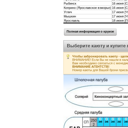
Рыбинск
16 июня [С
Коприно (Ярославское взморье)
16 июня [С
Углич
17 июня [Ч
Мышкин
17 июня [Ч
Ярославль
18 июня [П
Полная информация о круизе
Выберите каюту и купите 
Чтобы забронировать каюту - щелк
ВНИМАНИЕ! Если Вы не нашли в нали
Вам необходимо связаться с менедж
ВНИМАНИЕ АГЕНТСТВ!
Номер каюты для Вашей брони присв
2
2
2
2
2
248
246
244
242
240