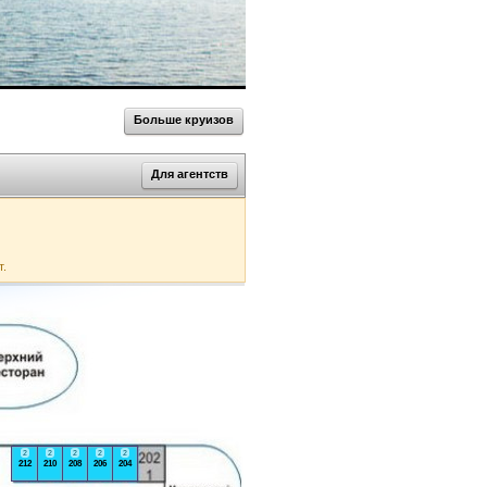
Больше круизов
Для агентств
т.
2
2
2
2
2
212
210
208
206
204