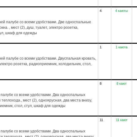
4
4 каюты
ей палубе со всеми удобствами. Две односпальные
на. , мест (2), душ, туалет, электро розетка,
тул, шкаф для одежды
1
1 каюта
й палубе со всеми удобствами. Двуспальная кровать,
, электро розетка, радиоприемник, холодильник, стол,
8
8 кают
 палубе со всеми удобствами. Два односпальных
 теплохода., мест (2), одноярусная, два места внизу,
риемник, стол, стул, шкаф для одежды
11
11 кают
 палубе со всеми удобствами. Два односпальных
и теплохода., мест (2), одноярусная, два места внизу,