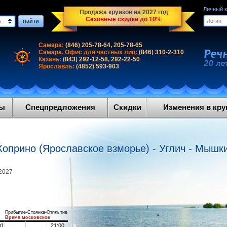
Личный 
Продажа круизов на 2027 год
Сезонные скидки до 10%
найти
.
Самара:
(846) 205-78-64, 205-78-65
Самара. Офис для частных лиц:
(846) 310-2-310
Казань:
(843) 292-12-58, 292-22-50
Ярославль:
(4852) 593-903
ды
Спецпредложения
Скидки
Изменения в круи
Коприно (Ярославское взморье) - Углич - Мышк
2027
Прибытие-Стоянка-Отплытие
Время московское
т]
21:00