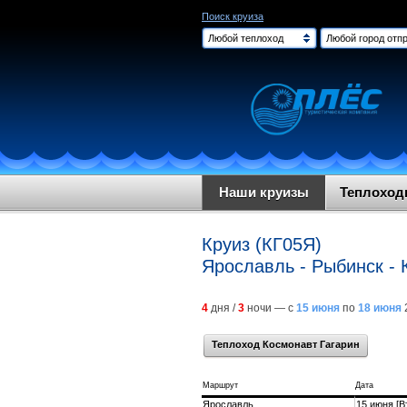
Поиск круиза
Любой теплоход
Любой город отпр
Наши круизы
Теплохо
Круиз (КГ05Я)
Ярославль - Рыбинск - 
4
дня /
3
ночи — с
15 июня
по
18 июня
Теплоход Космонавт Гагарин
Маршрут
Дата
Ярославль
15 июня [В