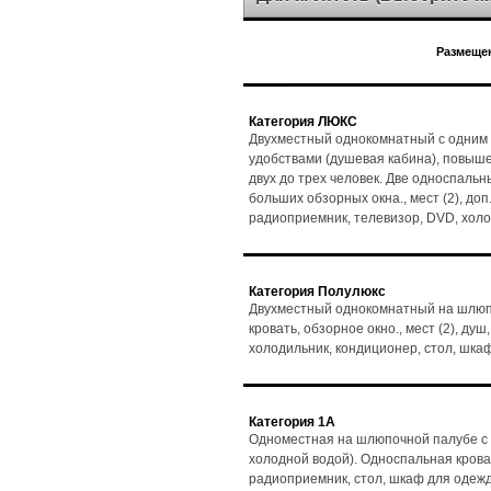
Размещен
Категория ЛЮКС
Двухместный однокомнатный с одним 
удобствами (душевая кабина), повыш
двух до трех человек. Две односпальн
больших обзорных окна., мест (2), доп.
радиоприемник, телевизор, DVD, холо
Категория Полулюкс
Двухместный однокомнатный на шлюпо
кровать, обзорное окно., мест (2), душ
холодильник, кондиционер, стол, шка
Категория 1А
Одноместная на шлюпочной палубе с 
холодной водой). Односпальная кровать
радиоприемник, стол, шкаф для одеж