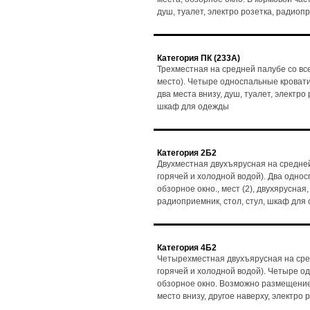
душ, туалет, электро розетка, радиоп
Категория ПК (233А)
Трехместная на средней палубе со вс
место). Четыре односпальные кровати, 
два места внизу, душ, туалет, электро
шкаф для одежды
Категория 2Б2
Двухместная двухъярусная на средней
горячей и холодной водой). Два одно
обзорное окно., мест (2), двухярусная,
радиоприемник, стол, стул, шкаф для
Категория 4Б2
Четырехместная двухъярусная на сре
горячей и холодной водой). Четыре о
обзорное окно. Возможно размещение 3
место внизу, другое наверху, электро