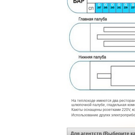
2
2
2
2
2
2
247
245
243
241
239
237
На теплоходе имеются два ресторан
шлюпочной палубе, гладильная комн
Каюты оснащены розетками 220V, 
Использование других электроприб
Для агентств (Выберите 