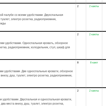
2
2 каюты
ой палубе со всеми удобствами. Двухспальная
, туалет, электро розетка, радиоприемник,
дежды
2
2 каюты
еми удобствами. Односпальная кровать, обзорное
розетка, радиоприемник, холодильник, стул, шкаф для
8
8 кают
еми удобствами. Две односпальные кровати, обзорное
а внизу, душ, туалет, электро розетка, радиоприемник,
2
2 каюты
ми удобствами. Двуспальная и односпальная кровати,
 два места внизу, душ, туалет, электро розетка,