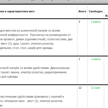
ие и характеристика мест
Всего
Свободно
В
2
2 каюты
доп.местом на шлюпочной палубе со всеми
енной комфортности . Рассчитан на размещение от
ые кровати, диван (одноместный), сплитсистема, два
 мест (1), душ, туалет, электро розетка,
дильник, стол, стул, шкаф для одежды
1
1 каюта
чной палубе со всеми удобствами. Двухспальная
, туалет, ванна, электро розетка, радиоприемник,
ф для одежды
12
12 кают
частичными удобствами (раковина с горячей и
, обзорное окно. , мест (1), электро розетка,
ды