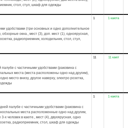
риемник, стол, стул, шкаф для одежды
1
1 каюта
еми удобствами (три основных и одно дополнительное
обзорные окна., мест (3), доп. мест (1), одноярусная,
 розетка, радиоприемник, холодильник, стол, стул,
11
11 кают
 палубе с частичными удобствами (раковина с
спальных места (места расположены одно над другим),
 одно место внизу, другое наверху, электро розетка,
 одежды
1
1 каюта
дней палубе с частичными удобствами (раковина с
дноспальных места расположенные одно над другим,
-х человек в каюте., мест (4), двухярусная, одно
 розетка, радиоприемник, стол, шкаф для одежды