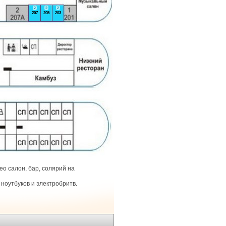
2
2
2
207
205
203
о салон, бар, солярий на
ноутбуков и электробритв.