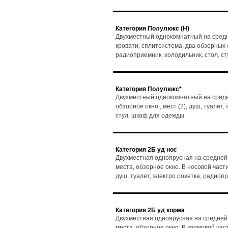
Категория Полулюкс (Н)
Двухместный однокомнатный на средн
кровати, сплитсистема, два обзорных ок
радиоприемник, холодильник, стол, с
Категория Полулюкс*
Двухместный однокомнатный на средне
обзорное окно., мест (2), душ, туалет
стул, шкаф для одежды
Категория 2Б уд нос
Двухместная одноярусная на средней
места, обзорное окно. В носовой части
душ, туалет, электро розетка, радиоп
Категория 2Б уд корма
Двухместная одноярусная на средней
места, обзорное окно. В кормовой част