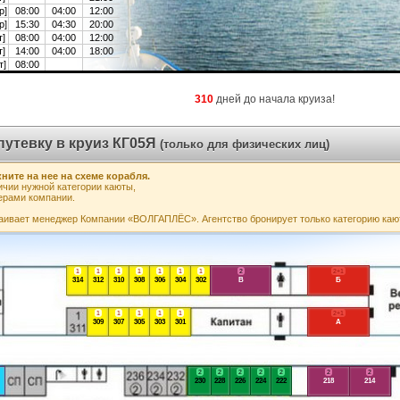
р]
08:00
04:00
12:00
р]
15:30
04:30
20:00
т]
08:00
04:00
12:00
т]
14:00
04:00
18:00
т]
08:00
310
дней до начала круиза!
путевку в круиз КГ05Я
(только для физических лиц)
ните на нее на схеме корабля.
чии нужной категории каюты,
ерами компании.
аивает менеджер Компании «ВОЛГАПЛЁС». Агентство бронирует только категорию каю
1
1
1
1
1
1
1
2
2+1
314
312
310
308
306
304
302
В
Б
1
1
1
1
1
2+1
309
307
305
303
301
А
2
2
2
2
2
2
2
230
228
226
224
222
218
214