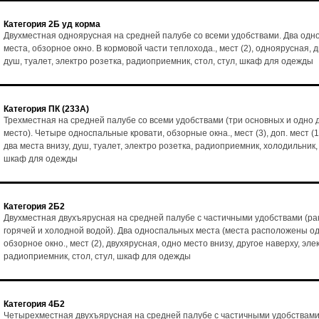
Категория 2Б уд корма
Двухместная одноярусная на средней палубе со всеми удобствами. Два од
места, обзорное окно. В кормовой части теплохода., мест (2), одноярусная, д
душ, туалет, электро розетка, радиоприемник, стол, стул, шкаф для одежды
Категория ПК (233А)
Трехместная на средней палубе со всеми удобствами (три основных и одно
место). Четыре односпальные кровати, обзорные окна., мест (3), доп. мест (1
два места внизу, душ, туалет, электро розетка, радиоприемник, холодильник, 
шкаф для одежды
Категория 2Б2
Двухместная двухъярусная на средней палубе с частичными удобствами (ра
горячей и холодной водой). Два односпальных места (места расположены од
обзорное окно., мест (2), двухярусная, одно место внизу, другое наверху, эле
радиоприемник, стол, стул, шкаф для одежды
Категория 4Б2
Четырехместная двухъярусная на средней палубе с частичными удобствами