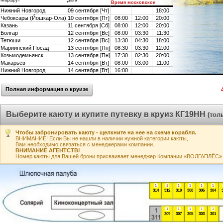
Маршрут
Дата
Время московское
Нижний Новгород
09 сентября [Чт]
18:00
Чебоксары (Йошкар-Ола)
10 сентября [Пт]
08:00
12:00
20:00
Казань
11 сентября [Сб]
08:00
12:00
20:00
Болгар
12 сентября [Вс]
08:00
03:30
11:30
Тетюши
12 сентября [Вс]
13:30
04:30
18:00
Мариинский Посад
13 сентября [Пн]
08:30
03:30
12:00
Козьмодемьянск
13 сентября [Пн]
17:30
02:30
20:00
Макарьев
14 сентября [Вт]
08:00
03:00
11:00
Нижний Новгород
14 сентября [Вт]
16:00
Полная информация о круизе
Выберите каюту и купите путевку в круиз КГ19НН
(тол
Чтобы забронировать каюту - щелкните на нее на схеме корабля.
ВНИМАНИЕ! Если Вы не нашли в наличии нужной категории каюты,
Вам необходимо связаться с менеджерами компании.
ВНИМАНИЕ АГЕНТСТВ!
Номер каюты для Вашей брони присваивает менеджер Компании «ВОЛГАПЛЁС». А
1
1
1
1
1
1
314
312
310
308
306
304
1
1
1
1
1
309
307
305
303
301