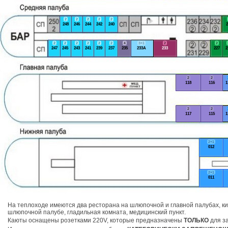
2
2
2
2
2
248
246
244
242
240
2
2
2
2
2
2
2
4
3+1
2
2
247
245
243
241
239
237
235
233А
233
227
2
2
2
118
116
1
2
2
117
115
1
2+1
012
2+1
011
На теплоходе имеются два ресторана на шлюпочной и главной палубах, ки
шлюпочной палубе, гладильная комната, медицинский пункт.
Каюты оснащены розетками 220V, которые предназначены
ТОЛЬКО
для за