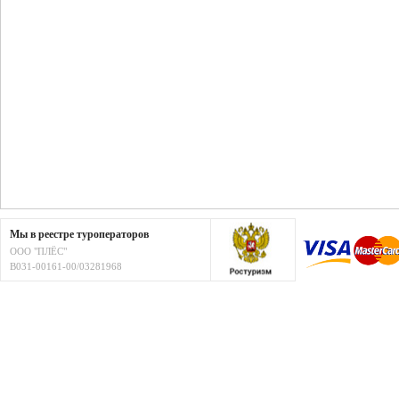
Мы в реестре туроператоров
ООО "ПЛЁС"
В031-00161-00/03281968