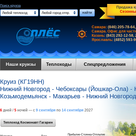
Поиск круиза
Продажа кр
Сезонны
найти
Любой теплоход
Любой город отпр.
Самара:
(846) 205-78-64,
Самара. Офис для част
Казань:
(843) 292-12-58,
Ярославль:
(4852) 593-
Наши круизы
Теплоходы
Спецпредложения
Круиз (КГ19НН)
Нижний Новгород - Чебоксары (Йошкар-Ола) - К
Козьмодемьянск - Макарьев - Нижний Новгоро
6
дней /
5
ночей — с
9 сентября
по
14 сентября
2027
Теплоход Космонавт Гагарин
Прибытие-Стоянка-Отплытие