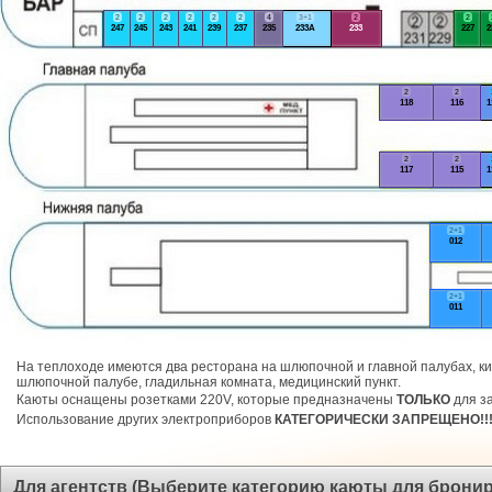
2
2
2
2
2
2
4
3+1
2
2
247
245
243
241
239
237
235
233А
233
227
2
2
2
118
116
1
2
2
117
115
1
2+1
012
2+1
011
На теплоходе имеются два ресторана на шлюпочной и главной палубах, ки
шлюпочной палубе, гладильная комната, медицинский пункт.
Каюты оснащены розетками 220V, которые предназначены
ТОЛЬКО
для за
Использование других электроприборов
КАТЕГОРИЧЕСКИ ЗАПРЕЩЕНО!!
Для агентств (Выберите категорию каюты для брони