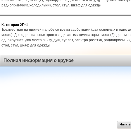
иллюминаторы., мест (2), одноярусная, два места внизу, душ, туалет, электро
радиоприемник, холодильник, стол, стул, шкаф для одежды
Категория 2Г+1
Трехместная на нижней палубе со всеми удобствами (два основных и одно 
место). Две односпальных кровати, диван, иллюминаторы., мест (2), доп. мест
одноярусная, два места внизу, душ, туалет, электро розетка, радиоприемник
стол, стул, шкаф для одежды
Полная информация о круизе
Читать