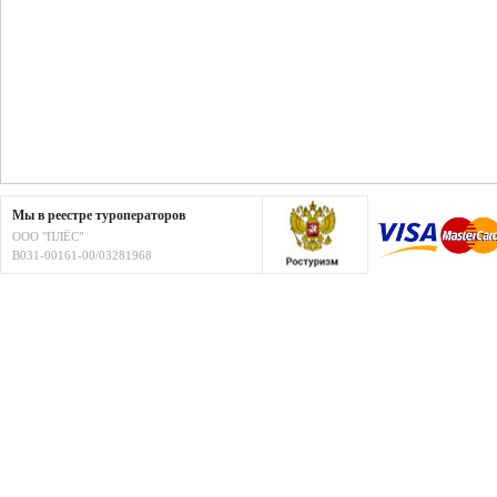
Мы в реестре туроператоров
ООО "ПЛЁС"
В031-00161-00/03281968