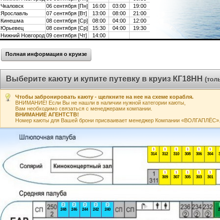
Чкаловск
06 сентября [Пн]
16:00
03:00
19:00
Ярославль
07 сентября [Вт]
13:00
08:00
21:00
Кинешма
08 сентября [Ср]
08:00
04:00
12:00
Юрьевец
08 сентября [Ср]
15:30
04:00
19:30
Нижний Новгород
09 сентября [Чт]
14:00
Полная информация о круизе
Выберите каюту и купите путевку в круиз КГ18НН
(тол
Чтобы забронировать каюту - щелкните на нее на схеме корабля.
ВНИМАНИЕ! Если Вы не нашли в наличии нужной категории каюты,
Вам необходимо связаться с менеджерами компании.
ВНИМАНИЕ АГЕНТСТВ!
Номер каюты для Вашей брони присваивает менеджер Компании «ВОЛГАПЛЁС». А
1
1
1
1
1
1
314
312
310
308
306
304
1
1
1
1
1
309
307
305
303
301
2
2
2
2
2
248
246
244
242
240
2