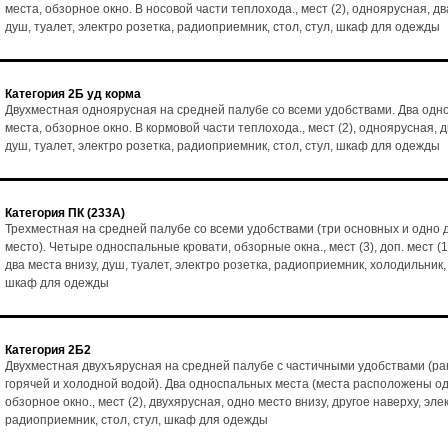
места, обзорное окно. В носовой части теплохода., мест (2), одноярусная, дв
душ, туалет, электро розетка, радиоприемник, стол, стул, шкаф для одежды
Категория 2Б уд корма
Двухместная одноярусная на средней палубе со всеми удобствами. Два од
места, обзорное окно. В кормовой части теплохода., мест (2), одноярусная, д
душ, туалет, электро розетка, радиоприемник, стол, стул, шкаф для одежды
Категория ПК (233А)
Трехместная на средней палубе со всеми удобствами (три основных и одно
место). Четыре односпальные кровати, обзорные окна., мест (3), доп. мест (1
два места внизу, душ, туалет, электро розетка, радиоприемник, холодильник, 
шкаф для одежды
Категория 2Б2
Двухместная двухъярусная на средней палубе с частичными удобствами (ра
горячей и холодной водой). Два односпальных места (места расположены од
обзорное окно., мест (2), двухярусная, одно место внизу, другое наверху, эле
радиоприемник, стол, стул, шкаф для одежды