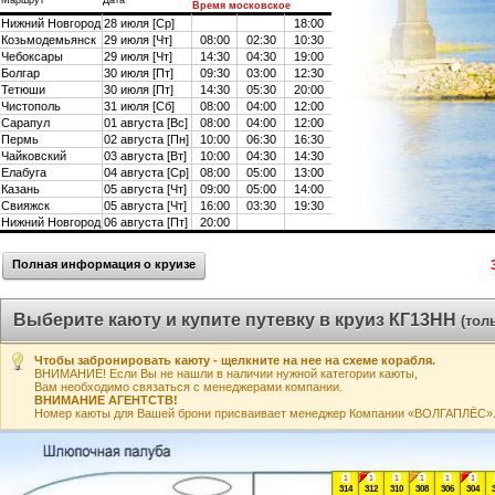
Маршрут
Дата
Время московское
Нижний Новгород
28 июля [Ср]
18:00
Козьмодемьянск
29 июля [Чт]
08:00
02:30
10:30
Чебоксары
29 июля [Чт]
14:30
04:30
19:00
Болгар
30 июля [Пт]
09:30
03:00
12:30
Тетюши
30 июля [Пт]
14:30
05:30
20:00
Чистополь
31 июля [Сб]
08:00
04:00
12:00
Сарапул
01 августа [Вс]
08:00
04:00
12:00
Пермь
02 августа [Пн]
10:00
06:30
16:30
Чайковский
03 августа [Вт]
10:00
04:30
14:30
Елабуга
04 августа [Ср]
08:00
05:00
13:00
Казань
05 августа [Чт]
09:00
05:00
14:00
Свияжск
05 августа [Чт]
16:00
03:30
19:30
Нижний Новгород
06 августа [Пт]
20:00
Полная информация о круизе
Выберите каюту и купите путевку в круиз КГ13НН
(тол
Чтобы забронировать каюту - щелкните на нее на схеме корабля.
ВНИМАНИЕ! Если Вы не нашли в наличии нужной категории каюты,
Вам необходимо связаться с менеджерами компании.
ВНИМАНИЕ АГЕНТСТВ!
Номер каюты для Вашей брони присваивает менеджер Компании «ВОЛГАПЛЁС». А
1
1
1
1
1
1
314
312
310
308
306
304