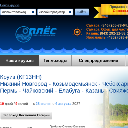
Поиск круиза
Продажа кр
Сезонны
найти
Любой теплоход
Любой город отпр.
Самара:
(846) 205-78-64,
Самара. Офис для част
Казань:
(843) 292-12-58,
Ярославль:
(4852) 593-
Наши круизы
Теплоходы
Спецпредложения
Круиз (КГ13НН)
Нижний Новгород - Козьмодемьянск - Чебоксары
Пермь - Чайковский - Елабуга - Казань - Свияж
10
дней /
9
ночей — с
28 июля
по
6 августа
2027
Теплоход Космонавт Гагарин
Прибытие-Стоянка-Отплытие