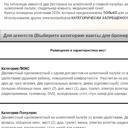
На теплоходе имеются два ресторана на шлюпочной и главной палубах, ки
шлюпочной палубе, гладильная комната, медицинский пункт.
Каюты оснащены розетками 220V, которые предназначены
ТОЛЬКО
для за
Использование других электроприборов
КАТЕГОРИЧЕСКИ ЗАПРЕЩЕНО!!
Для агентств (Выберите категорию каюты для брони
Размещение и характеристика мест
Категория ЛЮКС
Двухместный однокомнатный с одним доп.местом на шлюпочной палубе со 
удобствами (душевая кабина), повышенной комфортности . Рассчитан на р
двух до трех человек. Две односпальные кровати, диван (одноместный), спл
больших обзорных окна., мест (2), доп. мест (1), душ, туалет, электро розетка
радиоприемник, телевизор, DVD, холодильник, стол, стул, шкаф для одежды
Категория Полулюкс
Двухместный однокомнатный на шлюпочной палубе со всеми удобствами. Д
кровать, обзорное окно., мест (2), душ, туалет, ванна, электро розетка, ради
холодильник, кондиционер, стол, шкаф для одежды