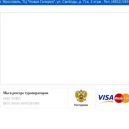
г. Ярославль, ТЦ "Новая Галерея", ул. Свободы, д. 71a, 3 этаж , Тел. (4852) 59
Мы в реестре туроператоров
ООО "ПЛЁС"
В031-00161-00/03281968