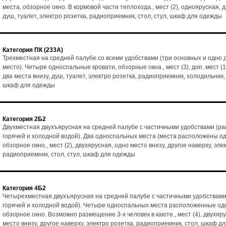
места, обзорное окно. В кормовой части теплохода., мест (2), одноярусная, д
душ, туалет, электро розетка, радиоприемник, стол, стул, шкаф для одежды
Категория ПК (233А)
Трехместная на средней палубе со всеми удобствами (три основных и одно
место). Четыре односпальные кровати, обзорные окна., мест (3), доп. мест (1
два места внизу, душ, туалет, электро розетка, радиоприемник, холодильник, 
шкаф для одежды
Категория 2Б2
Двухместная двухъярусная на средней палубе с частичными удобствами (ра
горячей и холодной водой). Два односпальных места (места расположены од
обзорное окно., мест (2), двухярусная, одно место внизу, другое наверху, эле
радиоприемник, стол, стул, шкаф для одежды
Категория 4Б2
Четырехместная двухъярусная на средней палубе с частичными удобствами
горячей и холодной водой). Четыре односпальных места расположенные одн
обзорное окно. Возможно размещение 3-х человек в каюте., мест (4), двухяр
место внизу, другое наверху, электро розетка, радиоприемник, стол, шкаф д