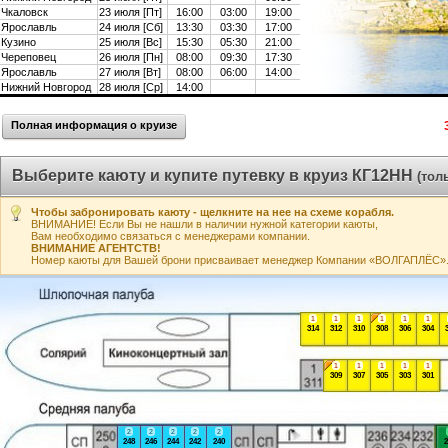
Чкаловск
23 июля [Пт]
16:00
03:00
19:00
Ярославль
24 июля [Сб]
13:30
03:30
17:00
Кузино
25 июля [Вс]
15:30
05:30
21:00
Череповец
26 июля [Пн]
08:00
09:30
17:30
Ярославль
27 июля [Вт]
08:00
06:00
14:00
Нижний Новгород
28 июля [Ср]
14:00
Полная информация о круизе
Выберите каюту и купите путевку в круиз КГ12НН
(тол
Чтобы забронировать каюту - щелкните на нее на схеме корабля.
ВНИМАНИЕ! Если Вы не нашли в наличии нужной категории каюты,
Вам необходимо связаться с менеджерами компании.
ВНИМАНИЕ АГЕНТСТВ!
Номер каюты для Вашей брони присваивает менеджер Компании «ВОЛГАПЛЁС». А
1
1
1
1
1
1
314
312
310
308
306
304
1
1
1
1
1
309
307
305
303
301
2
2
2
2
2
248
246
244
242
240
2