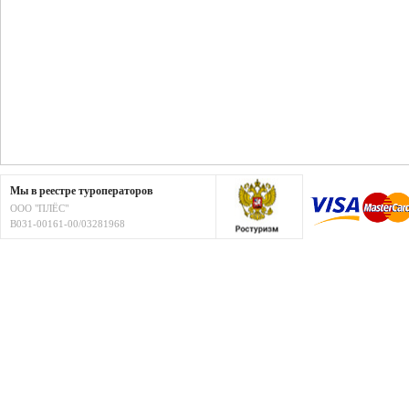
Мы в реестре туроператоров
ООО "ПЛЁС"
В031-00161-00/03281968