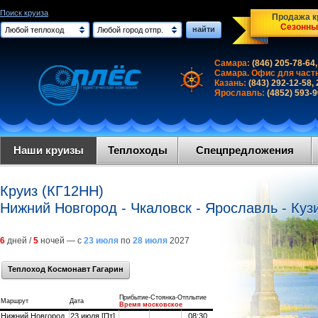
Поиск круиза
Продажа кр
Сезонны
найти
Любой теплоход
Любой город отпр.
Самара:
(846) 205-78-64,
Самара. Офис для част
Казань:
(843) 292-12-58,
Ярославль:
(4852) 593-
Наши круизы
Теплоходы
Спецпредложения
Круиз (КГ12НН)
Нижний Новгород - Чкаловск - Ярославль - Куз
6
дней /
5
ночей — с
23 июля
по
28 июля
2027
Теплоход Космонавт Гагарин
Прибытие-Стоянка-Отплытие
Маршрут
Дата
Время московское
Нижний Новгород
23 июля [Пт]
08:30