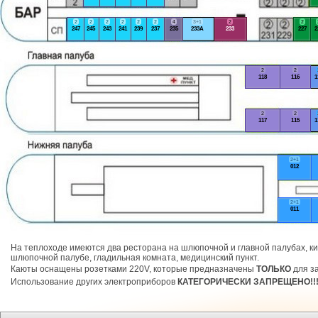
2
2
2
2
2
2
4
3+1
2
2
247
245
243
241
239
237
235
233А
233
227
2
2
2
118
116
1
2
2
117
115
1
2+1
012
2+1
011
На теплоходе имеются два ресторана на шлюпочной и главной палубах, ки
шлюпочной палубе, гладильная комната, медицинский пункт.
Каюты оснащены розетками 220V, которые предназначены
ТОЛЬКО
для за
Использование других электроприборов
КАТЕГОРИЧЕСКИ ЗАПРЕЩЕНО!!