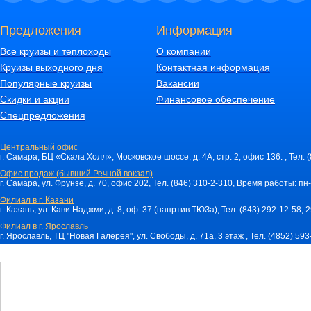
Предложения
Информация
Все круизы и теплоходы
О компании
Круизы выходного дня
Контактная информация
Популярные круизы
Вакансии
Скидки и акции
Финансовое обеспечение
Спецпредложения
Центральный офис
г. Самара, БЦ «Скала Холл», Московское шоссе, д. 4А, стр. 2, офис 136. , Тел. 
Офис продаж (бывший Речной вокзал)
г. Самара, ул. Фрунзе, д. 70, офис 202, Тел. (846) 310-2-310, Время работы: пн-
Филиал в г. Казани
г. Казань, ул. Кави Наджми, д. 8, оф. 37 (напртив ТЮЗа), Тел. (843) 292-12-58,
Филиал в г. Ярославль
г. Ярославль, ТЦ "Новая Галерея", ул. Свободы, д. 71a, 3 этаж , Тел. (4852) 59