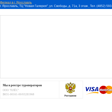
Филиал в г. Ярославль
г. Ярославль, ТЦ "Новая Галерея", ул. Свободы, д. 71a, 3 этаж , Тел. (4852) 59
Мы в реестре туроператоров
ООО "ПЛЁС"
В031-00161-00/03281968