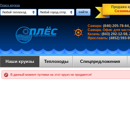
Поиск круиза
Продажа кр
Сезонны
найти
Любой теплоход
Любой город отпр.
Самара:
(846) 205-78-64,
Самара. Офис для част
Казань:
(843) 292-12-58,
Ярославль:
(4852) 593-
Наши круизы
Теплоходы
Спецпредложения
В данный момент путевки на этот круиз не продаются!